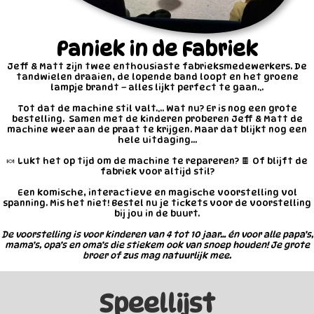
Paniek in de Fabriek
Jeff & Matt zijn twee enthousiaste fabrieksmedewerkers. De
tandwielen draaien, de lopende band loopt en het groene
lampje brandt – alles lijkt perfect te gaan...
Tot dat de machine stil valt.... Wat nu? Er is nog een grote
bestelling. Samen met de kinderen proberen Jeff & Matt de
machine weer aan de praat te krijgen. Maar dat blijkt nog een
hele uitdaging…
🍬 Lukt het op tijd om de machine te repareren? 🍫 Of blijft de
fabriek voor altijd stil?
Een komische, interactieve en magische voorstelling vol
spanning. Mis het niet! Bestel nu je tickets voor de voorstelling
bij jou in de buurt.
De voorstelling is voor kinderen van 4 tot 10 jaar… én voor alle papa’s,
mama’s, opa’s en oma’s die stiekem ook van snoep houden! Je grote
broer of zus mag natuurlijk mee.
Speellijst